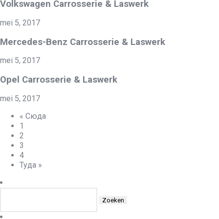
Volkswagen Carrosserie & Laswerk
mei 5, 2017
Mercedes-Benz Carrosserie & Laswerk
mei 5, 2017
Opel Carrosserie & Laswerk
mei 5, 2017
« Сюда
1
2
3
4
Туда »
Zoeken
naar: