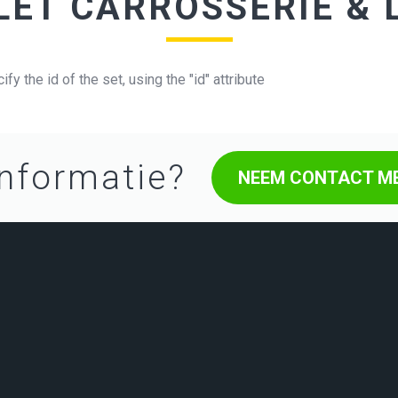
ET CARROSSERIE &
fy the id of the set, using the "id" attribute
nformatie?
NEEM CONTACT ME