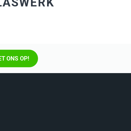
 LASWERK
T ONS OP!