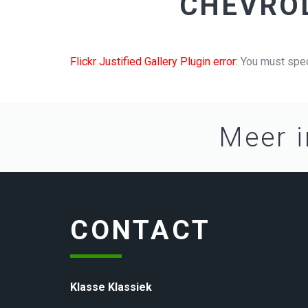
CHEVROL
Flickr Justified Gallery Plugin error:
You must speci
Meer i
CONTACT
Klasse Klassiek