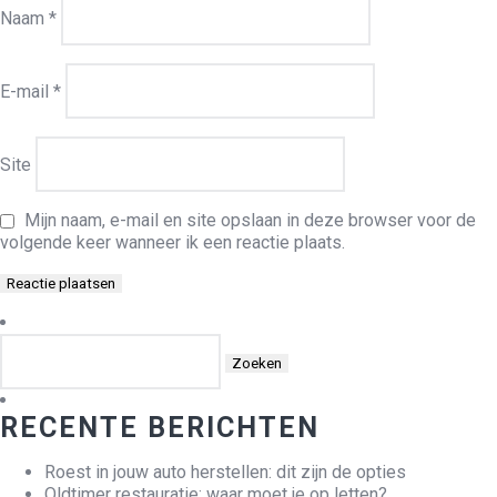
Naam
*
E-mail
*
Site
Mijn naam, e-mail en site opslaan in deze browser voor de
volgende keer wanneer ik een reactie plaats.
Zoeken
naar:
RECENTE BERICHTEN
Roest in jouw auto herstellen: dit zijn de opties
Oldtimer restauratie: waar moet je op letten?