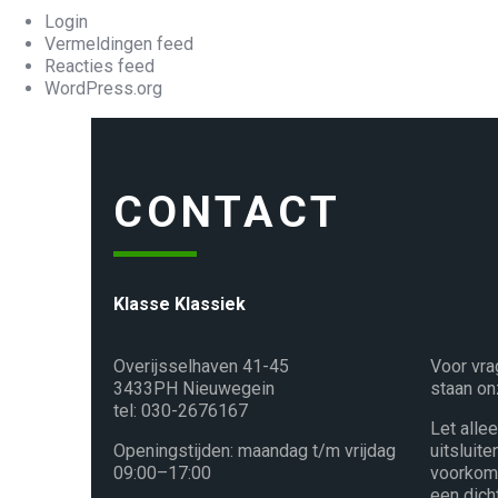
Login
Vermeldingen feed
Reacties feed
WordPress.org
CONTACT
Klasse Klassiek
Overijsselhaven 41-45
Voor vra
3433PH Nieuwegein
staan on
tel: 030-2676167
Let alle
Openingstijden: maandag t/m vrijdag
uitsluit
09:00–17:00
voorkome
een dich