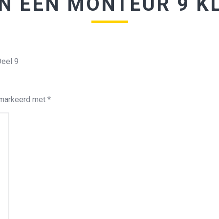
N EEN MONTEUR 9 KL
Deel 9
emarkeerd met
*