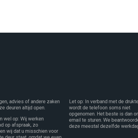
gen, advies of andere zaken
Let op: In verband met de drukt
ze deuren altijd open.
wordt de telefoon soms niet
opgenomen. Het beste is dan o
en wel op: Wij werken
email te sturen. We beantwoord
end op afspraak, zo
deze meestal dezelfde werkda
n wij dat u misschien voor
te deur staat, omdat we even