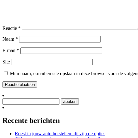
Reactie
*
Naam
*
E-mail
*
Site
Mijn naam, e-mail en site opslaan in deze browser voor de volgend
Zoeken
naar:
Recente berichten
Roest in jouw auto herstellen: dit zijn de opties