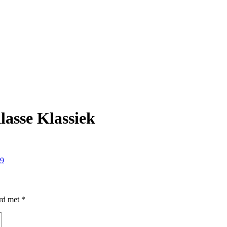
asse Klassiek
 9
erd met
*