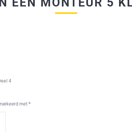
N EEN MONTEUR 5 KL
Deel 4
emarkeerd met
*