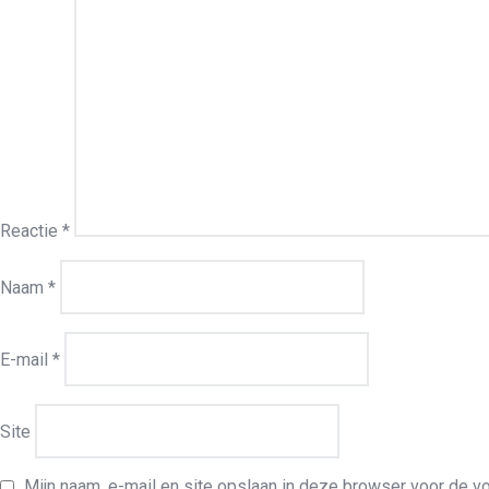
Reactie
*
Naam
*
E-mail
*
Site
Mijn naam, e-mail en site opslaan in deze browser voor de vo