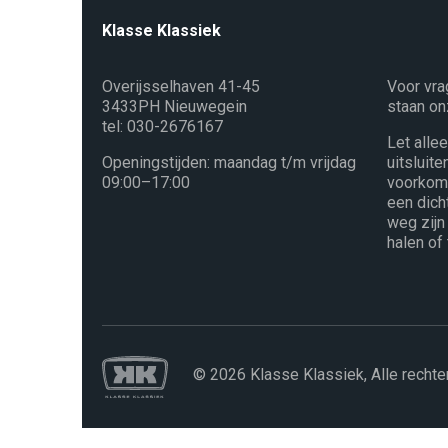
Klasse Klassiek
Overijsselhaven 41-45
Voor vra
3433PH Nieuwegein
staan on
tel: 030-2676167
Let alle
Openingstijden: maandag t/m vrijdag
uitsluit
09:00–17:00
voorkome
een dich
weg zijn
halen of
© 2026 Klasse Klassiek, Alle recht