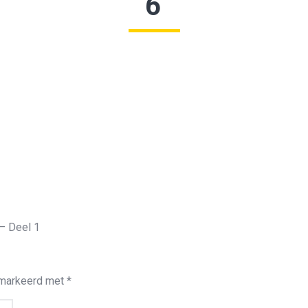
6
– Deel 1
emarkeerd met
*