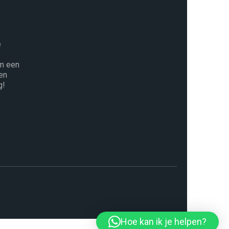
e
m een
en
g!
Hoe kan ik je helpen?