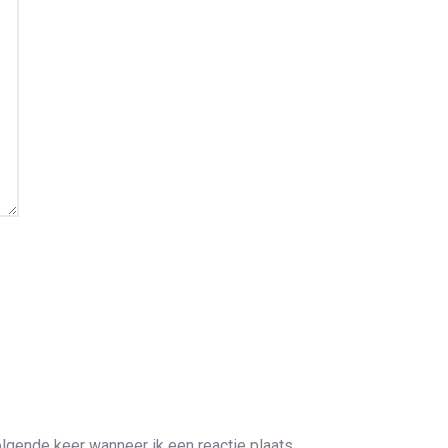
lgende keer wanneer ik een reactie plaats.