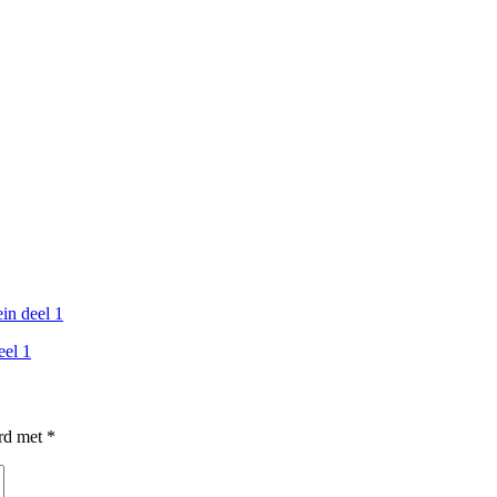
eel 1
erd met
*