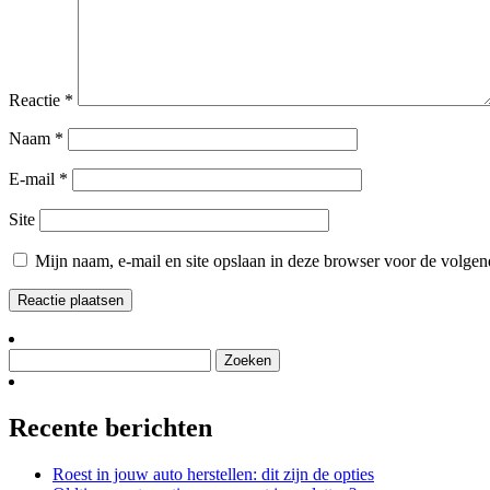
Reactie
*
Naam
*
E-mail
*
Site
Mijn naam, e-mail en site opslaan in deze browser voor de volgend
Zoeken
naar:
Recente berichten
Roest in jouw auto herstellen: dit zijn de opties