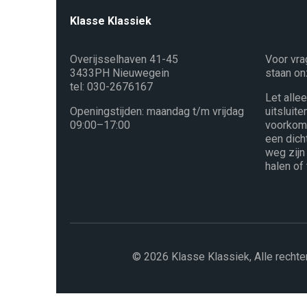
Klasse Klassiek
Overijsselhaven 41-45
Voor vra
3433PH Nieuwegein
staan on
tel: 030-2676167
Let alle
Openingstijden: maandag t/m vrijdag
uitsluit
09:00–17:00
voorkome
een dich
weg zijn
halen of
© 2026 Klasse Klassiek, Alle recht