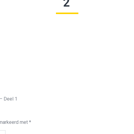
2
– Deel 1
emarkeerd met
*