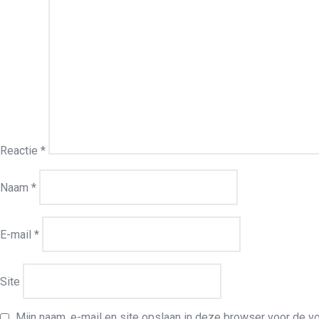
Reactie
*
Naam
*
E-mail
*
Site
Mijn naam, e-mail en site opslaan in deze browser voor de vo