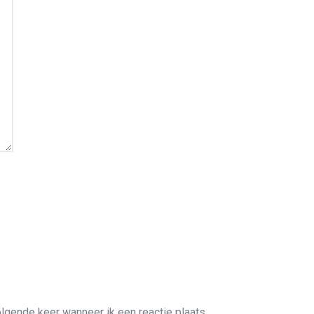
lgende keer wanneer ik een reactie plaats.