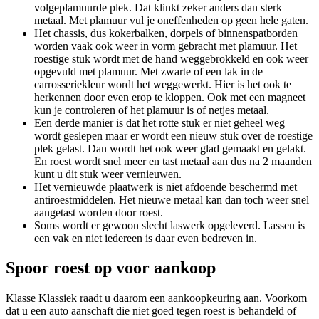
volgeplamuurde plek. Dat klinkt zeker anders dan sterk
metaal. Met plamuur vul je oneffenheden op geen hele gaten.
Het chassis, dus kokerbalken, dorpels of binnenspatborden
worden vaak ook weer in vorm gebracht met plamuur. Het
roestige stuk wordt met de hand weggebrokkeld en ook weer
opgevuld met plamuur. Met zwarte of een lak in de
carrosseriekleur wordt het weggewerkt. Hier is het ook te
herkennen door even erop te kloppen. Ook met een magneet
kun je controleren of het plamuur is of netjes metaal.
Een derde manier is dat het rotte stuk er niet geheel weg
wordt geslepen maar er wordt een nieuw stuk over de roestige
plek gelast. Dan wordt het ook weer glad gemaakt en gelakt.
En roest wordt snel meer en tast metaal aan dus na 2 maanden
kunt u dit stuk weer vernieuwen.
Het vernieuwde plaatwerk is niet afdoende beschermd met
antiroestmiddelen. Het nieuwe metaal kan dan toch weer snel
aangetast worden door roest.
Soms wordt er gewoon slecht laswerk opgeleverd. Lassen is
een vak en niet iedereen is daar even bedreven in.
Spoor roest op voor aankoop
Klasse Klassiek raadt u daarom een aankoopkeuring aan. Voorkom
dat u een auto aanschaft die niet goed tegen roest is behandeld of