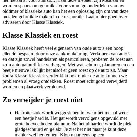
het metaal af voor zuurstof. Maar deze metalen zijn kostbaar en
worden spaarzaam gebruikt. Voor sommige onderdelen van uw
oldtimer of klassieke auto kan het een oplossing zijn om van deze
metalen gebruik te maken in de restauratie. Laat u hier goed over
adviseren door Klasse Klassiek.
Klasse Klassiek en roest
Klasse Klassiek heeft veel eigenaren van oude auto’s een hoop
ellende bespaard door onze aankoopkeuring. Verkopers van auto’s,
en dat zijn zowel handelaren als particulieren, proberen de roest aan
zo’n auto natuurlijk te verbergen. Met wat schuren, plamuren en een
beetje nieuwe lak lijkt het alsof er geen roest op de auto zit. Maar
zodra Klasse Klassiek verder kijkt ook onder de auto kunnen we
problemen al vroeg ontdekken. Roest moet echt goed verwijderd
worden en plaatwerk vernieuwd.
Zo verwijder je roest niet
Het rotte stuk wordt weggeslepen tot waar het metaal weer
een beetje hard is. Het gat wordt vervolgens opgevuld met
grote hoeveelheden plamuur. Na het uitharden wordt de plek
gladgeschuurd en gelakt. Je ziet het niet maar je kunt deze
manier wel herkennen. Klop maar eens op een