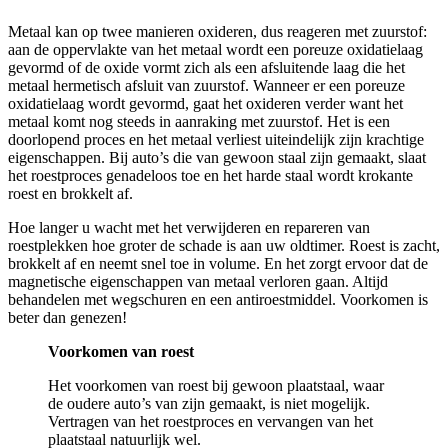
Metaal kan op twee manieren oxideren, dus reageren met zuurstof:
aan de oppervlakte van het metaal wordt een poreuze oxidatielaag
gevormd of de oxide vormt zich als een afsluitende laag die het
metaal hermetisch afsluit van zuurstof. Wanneer er een poreuze
oxidatielaag wordt gevormd, gaat het oxideren verder want het
metaal komt nog steeds in aanraking met zuurstof. Het is een
doorlopend proces en het metaal verliest uiteindelijk zijn krachtige
eigenschappen. Bij auto’s die van gewoon staal zijn gemaakt, slaat
het roestproces genadeloos toe en het harde staal wordt krokante
roest en brokkelt af.
Hoe langer u wacht met het verwijderen en repareren van
roestplekken hoe groter de schade is aan uw oldtimer. Roest is zacht,
brokkelt af en neemt snel toe in volume. En het zorgt ervoor dat de
magnetische eigenschappen van metaal verloren gaan. Altijd
behandelen met wegschuren en een antiroestmiddel. Voorkomen is
beter dan genezen!
Voorkomen van roest
Het voorkomen van roest bij gewoon plaatstaal, waar
de oudere auto’s van zijn gemaakt, is niet mogelijk.
Vertragen van het roestproces en vervangen van het
plaatstaal natuurlijk wel.